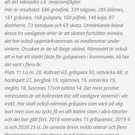
att det saknades s.k. invasionsfåglar.
Här är resultatet: 586 grönfink, 339 talgoxe, 285 blåmes,
181 gråsiska, 168 gulsparv, 160 pilfink, 148 kaja, 87
domherre, 73 tamduva och 63 skata. Utmärkande bland
dessa tio vanligaste arter är att skatan fortsätter minska,
det har också uppmärksammats av medlemmar under
vintern. Orsaken är än så länge okänd. Nämnvärt är också
att vi har ett starkt fäste för gulsparven i kommunen, så har
det varit i flera år.
Plats 11 t.o.m. 20. Koltrast 63, gråsparv 50, nötväcka 48, st.
hackspett 27, bergfink 19, stjärtmes 19, nötskrika 19,
steglits 18, Svarmes 17och talltita 14. Det mest positivt
intressanta är att koltrasten blir allt vanligare vintertid i vår
trakt. Här skall också nämnas gråsparv som varit på väg
bort men som nu tycks få en allt bättre stam i våra tätorter
och det har gått fort. 2018 noterades 15 gråsparvar, 2019 4
st och 2020 23 st. De senaste årens milda vintrar och flera