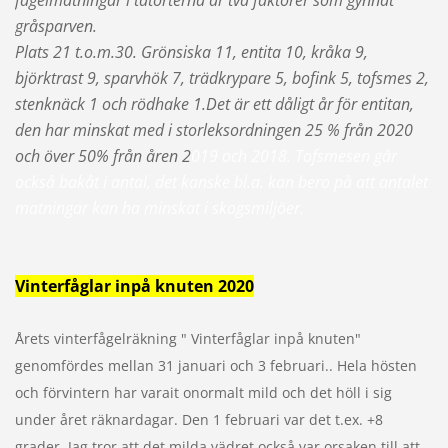
fågelmatningar i tätorterna är två faktorer som gynnat
gråsparven.
Plats 21 t.o.m.30. Grönsiska 11, entita 10, kråka 9,
björktrast 9, sparvhök 7, trädkrypare 5, bofink 5, tofsmes 2,
stenknäck 1 och rödhake 1.Det är ett dåligt år för entitan,
den har minskat med i storleksordningen 25 % från 2020
och över 50% från åren 2
019 och 2018. Tofsmesen går
också bakåt i antal, det kanske bl.a. kan bero på att antalet
matningar kan ha minskat i skogsmiljöer.
Vinterfåglar inpå knuten 2020
Årets vinterfågelräkning " Vinterfåglar inpå knuten"
genomfördes mellan 31 januari och 3 februari.. Hela hösten
och förvintern har varait onormalt mild och det höll i sig
under året räknardagar. Den 1 februari var det t.ex. +8
grader. Jag tror att det milda vädret också var orsaken till att