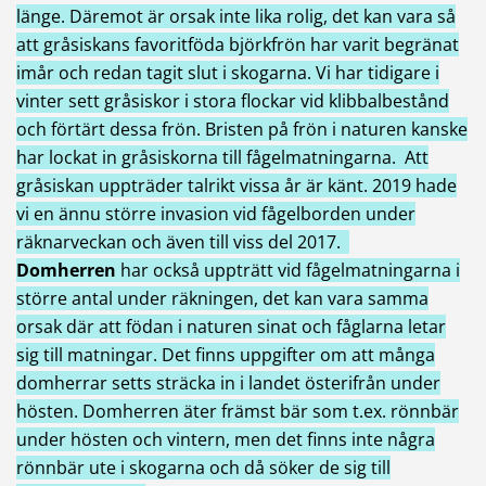
länge. Däremot är orsak inte lika rolig, det kan vara så
att gråsiskans favoritföda björkfrön har varit begränat
imår och redan tagit slut i skogarna. Vi har tidigare i
vinter sett gråsiskor i stora flockar vid klibbalbestånd
och förtärt dessa frön. Bristen på frön i naturen kanske
har lockat in gråsiskorna till fågelmatningarna. Att
gråsiskan uppträder talrikt vissa år är känt. 2019 hade
vi en ännu större invasion vid fågelborden under
räknarveckan och även till viss del 2017.
Domherren
har också uppträtt vid fågelmatningarna i
större antal under räkningen, det kan vara samma
orsak där att födan i naturen sinat och fåglarna letar
sig till matningar. Det finns uppgifter om att många
domherrar setts sträcka in i landet österifrån under
hösten. Domherren äter främst bär som t.ex. rönnbär
under hösten och vintern, men det finns inte några
rönnbär ute i skogarna och då söker de sig till