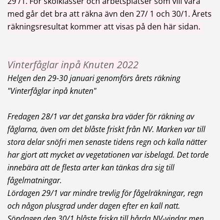
29 /1. För skolklasser och arbetsplatser som vill vara
med går det bra att räkna ävn den 27/ 1 och 30/1. Årets
räkningsresultat kommer att visas på den här sidan.
Vinterfåglar inpå Knuten 2022
Helgen den 29-30 januari genomförs årets räkning
"Vinterfåglar inpå knuten"
Fredagen 28/1 var det ganska bra väder för räkning av
fåglarna, även om det blåste friskt från NV. Marken var till
stora delar snöfri men senaste tidens regn och kalla nätter
har gjort att mycket av vegetationen var isbelagd. Det torde
innebära att de flesta arter kan tänkas dra sig till
fågelmatningar.
Lördagen 29/1 var mindre trevlig för fågelräkningar, regn
och någon plusgrad under dagen efter en kall natt.
Söndagen den 30/1 blåste friska till hårda NV-vindar men