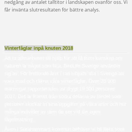
nedgång av antalet talltitor i landskapen ovanför oss. Vi
får invänta slutresultaten för bättre analys.
Vinterfåglar inpå knuten 2018
Att ta allmänheten till hjälp för att få fram kunskap om
naturen är något som bl.a. BirdLife Sverige använder
sig av. För trettonde året i rad inbjuds alla i Sverige att
vara med och räkna våra vinterfåglar. Över 20 000
matningar rapporterades av drygt 19 500 personer
2017. Det är främst från södra delarna av landet som
personer skickar in sina uppgifter på vilka arter och hur
många individer av dem de ser vid sin egen
fågelmatning.
Även i Surahammars kommun behöver vi bli flera som