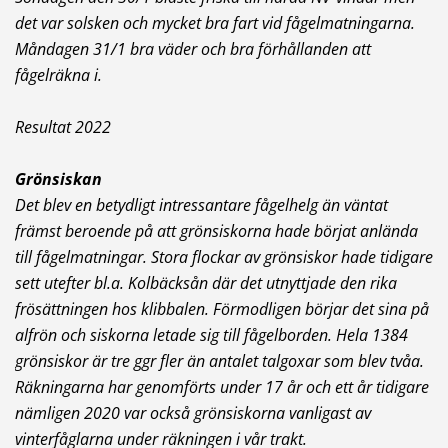
det var solsken och mycket bra fart vid fågelmatningarna.
Måndagen 31/1 bra väder och bra förhållanden att
fågelräkna i.
Resultat 2022
Grönsiskan
Det blev en betydligt intressantare fågelhelg än väntat
främst beroende på att grönsiskorna hade börjat anlända
till fågelmatningar. Stora flockar av grönsiskor hade tidigare
sett utefter bl.a. Kolbäcksån där det utnyttjade den rika
frösättningen hos klibbalen. Förmodligen börjar det sina på
alfrön och siskorna letade sig till fågelborden. Hela 1384
grönsiskor är tre ggr fler än antalet talgoxar som blev tvåa.
Räkningarna har genomförts under 17 år och ett år tidigare
nämligen 2020 var också grönsiskorna vanligast av
vinterfåglarna under räkningen i vår trakt.