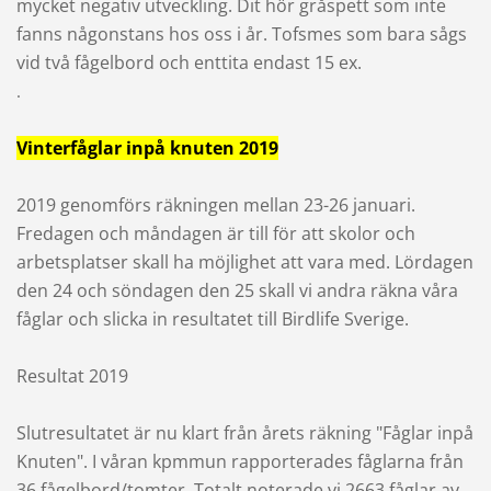
mycket negativ utveckling. Dit hör gråspett som inte
fanns någonstans hos oss i år. Tofsmes som bara sågs
vid två fågelbord och enttita endast 15 ex.
.
Vinterfåglar inpå knuten 2019
2019 genomförs räkningen mellan 23-26 januari.
Fredagen och måndagen är till för att skolor och
arbetsplatser skall ha möjlighet att vara med. Lördagen
den 24 och söndagen den 25 skall vi andra räkna våra
fåglar och slicka in resultatet till Birdlife Sverige.
Resultat 2019
Slutresultatet är nu klart från årets räkning "Fåglar inpå
Knuten". I våran kpmmun rapporterades fåglarna från
36 fågelbord/tomter. Totalt noterade vi 2663 fåglar av