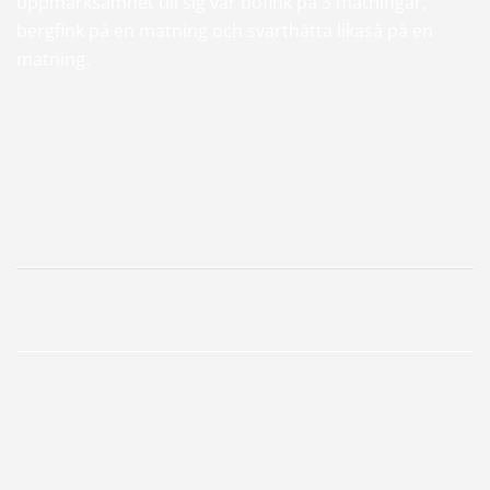
uppmärksamhet till sig var bofink på 3 matningar,
bergfink på en matning och svarthätta likaså på en
matning.