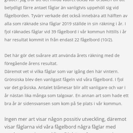
betydligt färre antaet fåglar än vanligtvis uppehöll sig vid
fågelborden. Tyvärr verkade det också innebära att hälften av
alla som räknade sina fåglar 2019 ställde in sin räkning i år. I
fjol räknades fåglar vid 39 fågelbord i vår kommun hittills i år
har resultat kommit in från endast 22 fågelbord (10/2).
Det här gör det svårare att använda årets räkning med de
föregående årens resultat.
Däremot vet vi vilka fåglar som var igång den här vintern.
Grönsiska blev den vanligast fågeln vid våra fågelbord. I fjol
var det gråsiska. Antalet blåmesar blir allt vanligare och var i
år nästan lika många som talgoxar. En annan art som hade ett
bra år är sidensvansen som kom på 5e plats i vår kommun.
Ingen mer art visar någon possitiv utveckling, däremot
visar fåglarna vid våra fågelbord några fåglar med