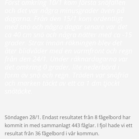
Först omkring 10/1 kom första snöfallen
och det var några minusgrader även på
dagarna. Från den 15/1 kom ordentligt
med snö och några dagar senare var det
ca 40 cm snö och några nätter med ca -15
grader. Strax innan räkningen blev det
åter blidväder med en varmfront och regn
från den 24/1. Under räknardagarna var
det omkring 0 grader, lite nederbörd i
form av snö och regn. Träden var snöfria
och marken täckt av ett ca 1 dm tjockt
snötäcke.
Söndagen 28/1. Endast resultatet från 8 fågelbord har
kommit in med sammanlagt 443 fåglar. I fjol hade vi ett
resultat från 36 fågelbord i vår kommun.