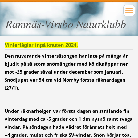
Ramnäs-Virsbo Naturklubb
Vinterfåglar inpå knuten 2024.
Den nuvarande vintersäsongen har inte på många år
bjudit på så stora snömängder med köldknäppar ner
mot -25 grader såväl under december som januari.
Snödjupet var 54 cm vid Norrby första räknardagen
(27/1).
Under räknarhelgen var första dagen en strålande fin
vinterdag med ca -5 grader och 1 dm nysnö samt svaga
vindar. På söndagen hade vädret föränrats helt med
+4 grader, mulet och friska SV-vindar. Snön börjar töa.