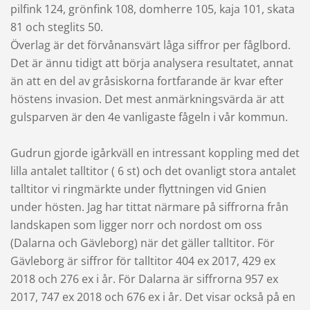
pilfink 124, grönfink 108, domherre 105, kaja 101, skata
81 och steglits 50.
Överlag är det förvånansvärt låga siffror per fåglbord.
Det är ännu tidigt att börja analysera resultatet, annat
än att en del av gråsiskorna fortfarande är kvar efter
höstens invasion. Det mest anmärkningsvärda är att
gulsparven är den 4e vanligaste fågeln i vår kommun.
Gudrun gjorde igårkväll en intressant koppling med det
lilla antalet talltitor ( 6 st) och det ovanligt stora antalet
talltitor vi ringmärkte under flyttningen vid Gnien
under hösten. Jag har tittat närmare på siffrorna från
landskapen som ligger norr och nordost om oss
(Dalarna och Gävleborg) när det gäller talltitor. För
Gävleborg är siffror för talltitor 404 ex 2017, 429 ex
2018 och 276 ex i år. För Dalarna är siffrorna 957 ex
2017, 747 ex 2018 och 676 ex i år. Det visar också på en