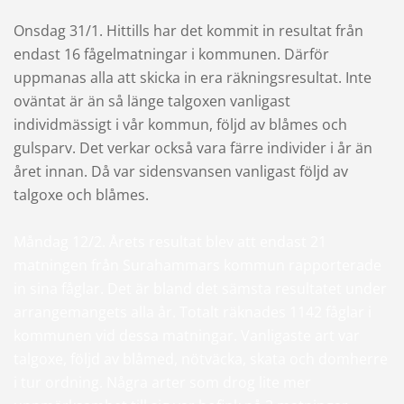
Onsdag 31/1. Hittills har det kommit in resultat från
endast 16 fågelmatningar i kommunen. Därför
uppmanas alla att skicka in era räkningsresultat. Inte
oväntat är än så länge talgoxen vanligast
individmässigt i vår kommun, följd av blåmes och
gulsparv. Det verkar också vara färre individer i år än
året innan. Då var sidensvansen vanligast följd av
talgoxe och blåmes.
Måndag 12/2. Årets resultat blev att endast 21
matningen från Surahammars kommun rapporterade
in sina fåglar. Det är bland det sämsta resultatet under
arrangemangets alla år. Totalt räknades 1142 fåglar i
kommunen vid dessa matningar. Vanligaste art var
talgoxe, följd av blåmed, nötväcka, skata och domherre
i tur ordning. Några arter som drog lite mer