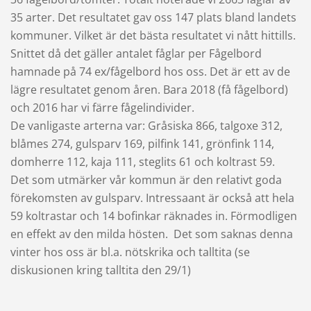
35 arter. Det resultatet gav oss 147 plats bland landets
kommuner. Vilket är det bästa resultatet vi nått hittills.
Snittet då det gäller antalet fåglar per Fågelbord
hamnade på 74 ex/fågelbord hos oss. Det är ett av de
lägre resultatet genom åren. Bara 2018 (få fågelbord)
och 2016 har vi färre fågelindivider.
De vanligaste arterna var: Gråsiska 866, talgoxe 312,
blåmes 274, gulsparv 169, pilfink 141, grönfink 114,
domherre 112, kaja 111, steglits 61 och koltrast 59.
Det som utmärker vår kommun är den relativt goda
förekomsten av gulsparv. Intressaant är också att hela
59 koltrastar och 14 bofinkar räknades in. Förmodligen
en effekt av den milda hösten. Det som saknas denna
vinter hos oss är bl.a. nötskrika och talltita (se
diskusionen kring talltita den 29/1)