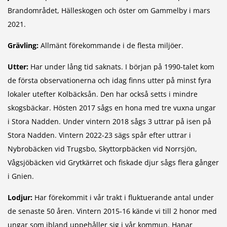
Brandområdet, Hälleskogen och öster om Gammelby i mars
2021.
Grävling:
Allmänt förekommande i de flesta miljöer.
Utter:
Har under lång tid saknats. I början på 1990-talet kom
de första observationerna och idag finns utter på minst fyra
lokaler utefter Kolbäcksån. Den har också setts i mindre
skogsbäckar. Hösten 2017 sågs en hona med tre vuxna ungar
i Stora Nadden. Under vintern 2018 sågs 3 uttrar på isen på
Stora Nadden. Vintern 2022-23 sägs spår efter uttrar i
Nybrobäcken vid Trugsbo, Skyttorpbäcken vid Norrsjön,
Vågsjöbäcken vid Grytkärret och fiskade djur sågs flera gånger
i Gnien.
Lodjur:
Har förekommit i vår trakt i fluktuerande antal under
de senaste 50 åren. Vintern 2015-16 kände vi till 2 honor med
ungar som ibland uppehåller sig i vår kommun. Hanar