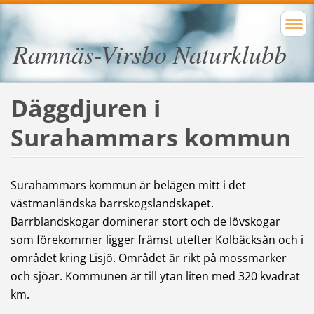
Ramnäs-Virsbo Naturklubb
Däggdjuren i
Surahammars kommun
Surahammars kommun är belägen mitt i det
västmanländska barrskogslandskapet.
Barrblandskogar dominerar stort och de lövskogar
som förekommer ligger främst utefter Kolbäcksån och i
området kring Lisjö. Området är rikt på mossmarker
och sjöar. Kommunen är till ytan liten med 320 kvadrat
km.