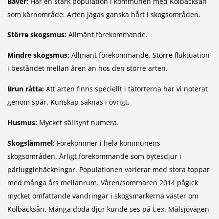
Bäver:
Har en stark population i kommunen med Kolbäcksån
som kärnområde. Arten jagas ganska hårt i skogsområden.
Större skogsmus:
Allmänt förekommande.
Mindre skogsmus:
Allmänt förekommande. Större fluktuation
i beståndet mellan åren än hos den större arten.
Brun råtta:
Att arten finns speciellt i tätorterna har vi noterat
genom spår. Kunskap saknas i övrigt.
Husmus:
Mycket sällsynt numera.
Skogslämmel:
Förekommer i hela kommunens
skogsområden. Årligt förekommande som bytesdjur i
pärlugglehäckningar. Populationen varierar med stora toppar
med många års mellanrum. Våren/sommaren 2014 pågick
mycket omfattande vandringar i skogsmarkerna väster om
Kolbäcksån. Många döda djur kunde ses på t.ex. Målsjövägen