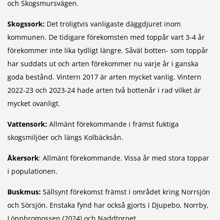
och Skogsmursvägen.
Skogssork:
Det troligtvis vanligaste däggdjuret inom
kommunen. De tidigare förekomsten med toppår vart 3-4 år
förekommer inte lika tydligt längre. Såväl botten- som toppår
har suddats ut och arten förekommer nu varje år i ganska
goda bestånd. Vintern 2017 är arten mycket vanlig. Vintern
2022-23 och 2023-24 hade arten två bottenår i rad vilket är
mycket ovanligt.
Vattensork:
Allmänt förekommande i främst fuktiga
skogsmiljöer och längs Kolbäcksån.
Åkersork
: Allmänt förekommande. Vissa år med stora toppar
i populationen.
Buskmus:
Sällsynt förekomst främst i området kring Norrsjön
och Sörsjön. Enstaka fynd har också gjorts i Djupebo, Norrby,
Lönnbromossen (2024) och Naddtorpet.