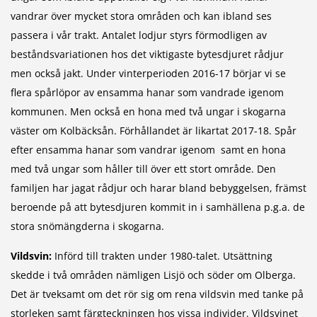
vandrar över mycket stora områden och kan ibland ses
passera i vår trakt. Antalet lodjur styrs förmodligen av
beståndsvariationen hos det viktigaste bytesdjuret rådjur
men också jakt. Under vinterperioden 2016-17 börjar vi se
flera spårlöpor av ensamma hanar som vandrade igenom
kommunen. Men också en hona med två ungar i skogarna
väster om Kolbäcksån. Förhållandet är likartat 2017-18. Spår
efter ensamma hanar som vandrar igenom samt en hona
med två ungar som håller till över ett stort område. Den
familjen har jagat rådjur och harar bland bebyggelsen, främst
beroende på att bytesdjuren kommit in i samhällena p.g.a. de
stora snömängderna i skogarna.
Vildsvin:
Införd till trakten under 1980-talet. Utsättning
skedde i två områden nämligen Lisjö och söder om Olberga.
Det är tveksamt om det rör sig om rena vildsvin med tanke på
storleken samt färgteckningen hos vissa individer. Vildsvinet