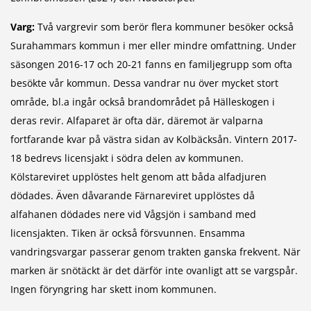
Varg:
Två vargrevir som berör flera kommuner besöker också
Surahammars kommun i mer eller mindre omfattning. Under
säsongen 2016-17 och 20-21 fanns en familjegrupp som ofta
besökte vår kommun. Dessa vandrar nu över mycket stort
område, bl.a ingår också brandområdet på Hälleskogen i
deras revir. Alfaparet är ofta där, däremot är valparna
fortfarande kvar på västra sidan av Kolbäcksån. Vintern 2017-
18 bedrevs licensjakt i södra delen av kommunen.
Kölstareviret upplöstes helt genom att båda alfadjuren
dödades. Även dåvarande Färnareviret upplöstes då
alfahanen dödades nere vid Vågsjön i samband med
licensjakten. Tiken är också försvunnen. Ensamma
vandringsvargar passerar genom trakten ganska frekvent. När
marken är snötäckt är det därför inte ovanligt att se vargspår.
Ingen föryngring har skett inom kommunen.