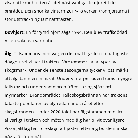
visar att kronhjorten är det näst vanligaste djuret i det
området. Den snörika vintern 2017-18 verkar kronhjortarna i
stor utsträckning lämnatttrakten.
Dovhjort:
En förrymd hjort sågs 1994. Den blev trafikdödad.
Arten saknas i vår natur.
Älg:
Tillsammans med vargen det mäktigaste och häftigaste
däggdjuret vi har i trakten. Förekommer i alla typar av
skogsmark. Under de senste säsongerna tycker vi oss märka
att älgstammen minskat. Under vinterperioden främst i yngre
tallskog och under sommaren främst kring sjöar och
myrmarker. Brandområdet Hälleskogsbrännan har traktens
tätaste population av älg redan andra året efter
skogsbranden. Under 2020-talet har älgstammen minskat
allvarligt i trakten och möten med älg har blivit ovanligare.
Vissa jaktlag har föreslagit att jakten efter älg borde minska
några år frammåt.