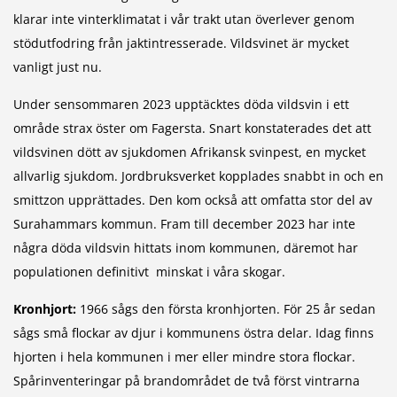
klarar inte vinterklimatat i vår trakt utan överlever genom
stödutfodring från jaktintresserade. Vildsvinet är mycket
vanligt just nu.
Under sensommaren 2023 upptäcktes döda vildsvin i ett
område strax öster om Fagersta. Snart konstaterades det att
vildsvinen dött av sjukdomen Afrikansk svinpest, en mycket
allvarlig sjukdom. Jordbruksverket kopplades snabbt in och en
smittzon upprättades. Den kom också att omfatta stor del av
Surahammars kommun. Fram till december 2023 har inte
några döda vildsvin hittats inom kommunen, däremot har
populationen definitivt minskat i våra skogar.
Kronhjort:
1966 sågs den första kronhjorten. För 25 år sedan
sågs små flockar av djur i kommunens östra delar. Idag finns
hjorten i hela kommunen i mer eller mindre stora flockar.
Spårinventeringar på brandområdet de två först vintrarna