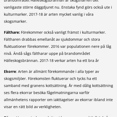
brandområdet Hälleskogsbrännan är skogsharren det
vanligaste större däggdjuret nu. Enstaka fynd görs också ute i
kulturmarker. 2017-18 är arten mycket vanlig i våra
skogsmarker.
Fälthare:
Förekommer också vanligt främst i kulturmarker.
Fältharen drabbas emellanåt av sjukdommar och stora
fluktuationer förekommer. 2016 var populationen nere på låg
nivå. Ändå sågs fältharar uppe på brandområdet
Hälleskogsbrännan. 2017-18 verkar arten ha ett bra år
Ekorre
: Arten är allmänt förekommande i alla typer av
skogsmiljöer. Förekomsten fluktuerar och tycks ha ett
samband med granens kottsättning. År med dålig kottsättning
ses flera ekorrar besöka fågelmatningarna varför
allmänhetens rapporter om iakttagelser av ekorrar ibland inte
visar en rätt bild av verkligheten.