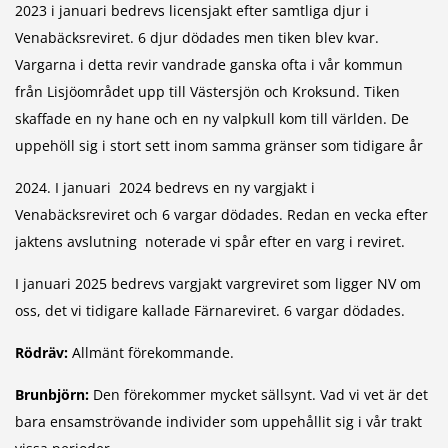
2023 i januari bedrevs licensjakt efter samtliga djur i
Venabäcksreviret. 6 djur dödades men tiken blev kvar.
Vargarna i detta revir vandrade ganska ofta i vår kommun
från Lisjöområdet upp till Västersjön och Kroksund. Tiken
skaffade en ny hane och en ny valpkull kom till världen. De
uppehöll sig i stort sett inom samma gränser som tidigare år
2024. I januari 2024 bedrevs en ny vargjakt i
Venabäcksreviret och 6 vargar dödades. Redan en vecka efter
jaktens avslutning noterade vi spår efter en varg i reviret.
I januari 2025 bedrevs vargjakt vargreviret som ligger NV om
oss, det vi tidigare kallade Färnareviret. 6 vargar dödades.
Rödräv:
Allmänt förekommande.
Brunbjörn:
Den förekommer mycket sällsynt. Vad vi vet är det
bara ensamströvande individer som uppehållit sig i vår trakt