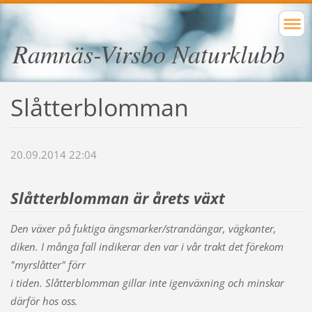
Ramnäs-Virsbo Naturklubb
Slåtterblomman
20.09.2014 22:04
Slåtterblomman är årets växt
Den växer på fuktiga ängsmarker/strandängar, vägkanter,
diken. I många fall indikerar den var i vår trakt det förekom
"myrslåtter" förr
i tiden. Slåtterblomman gillar inte igenväxning och minskar
därför hos oss.